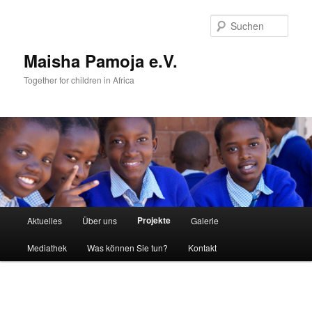
Such
Maisha Pamoja e.V.
Together for children in Africa
Hauptmenü
Projekte
Aktuelles
Über uns
Galerie
Zum
Mediathek
Was können Sie tun?
Kontakt
Inhalt
wechseln