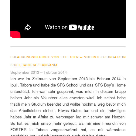
ERFAHRUNGSBERICHT VON ELLI HIEN – VOLUNTEEREINSATZ IN
IPULI, TABORA / TANSANIA
September 2013 – Februar 2014
Ich war im Zeitraum von September 2013 bis Februar 2014 in
Ipuli, Tabora und habe die SFS School und das SFS Boy’s Home
unterstützt. Ich war sehr gespannt, was mich in diesem knapp
halben Jahr als Volunteer alles erwarten wird. Ich selbst habe
frisch mein Studium beendet und wollte nochmal weg bevor mich
das Arbeitsleben einholt. Etwas Gutes tun und ein freiwilliges
halbes Jahr in Afrika zu verbringen lag mir schwer am Herzen.
So hat es mich umso mehr gefreut, als mir eine Freundin von
FOSTER in Tabora vorgeschwärmt hat, es mir wärmstens
empfohlen hat und ich letztendlich auch dort hin durfte.