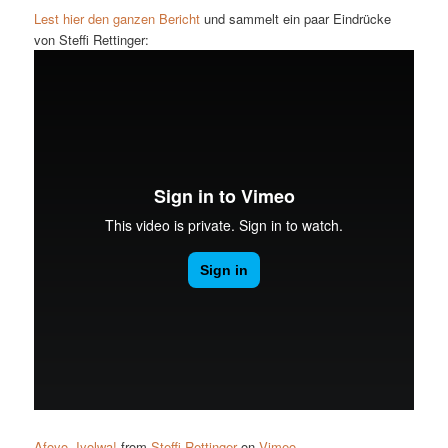
Lest hier den ganzen Bericht
und sammelt ein paar Eindrücke
von Steffi Rettinger:
Afoyo, Iyolwa!
from
Steffi Rettinger
on
Vimeo
.