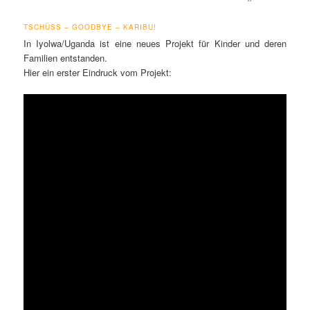
TSCHÜSS – GOODBYE – KARIBU
!
In Iyolwa/Uganda ist eine neues Projekt für Kinder und deren
Familien entstanden.
Hier ein erster Eindruck vom Projekt: