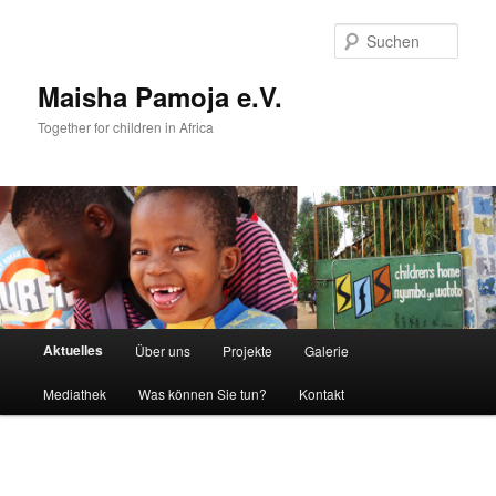
Such
Maisha Pamoja e.V.
Together for children in Africa
Hauptmenü
Aktuelles
Über uns
Projekte
Galerie
Zum
Mediathek
Was können Sie tun?
Kontakt
Inhalt
wechseln